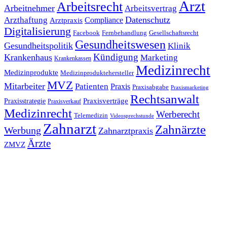
Arzt
Arbeitsrecht
Arbeitnehmer
Arbeitsvertrag
Datenschutz
Arzthaftung
Compliance
Arztpraxis
Digitalisierung
Facebook
Fernbehandlung
Gesellschaftsrecht
Gesundheitswesen
Gesundheitspolitik
Klinik
Kündigung
Krankenhaus
Marketing
Krankenkassen
Medizinrecht
Medizinprodukte
Medizinproduktehersteller
MVZ
Mitarbeiter
Patienten
Praxis
Praxisabgabe
Praxismarketing
Rechtsanwalt
Praxisverträge
Praxisstrategie
Praxisverkauf
Medizinrecht
Werberecht
Telemedizin
Videosprechstunde
Zahnarzt
Zahnärzte
Werbung
Zahnarztpraxis
Ärzte
ZMVZ