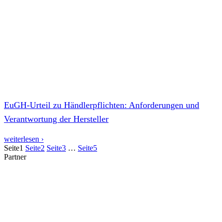
EuGH-Urteil zu Händlerpflichten: Anforderungen und
Verantwortung der Hersteller
weiterlesen ›
Seite
1
Seite
2
Seite
3
…
Seite
5
Partner