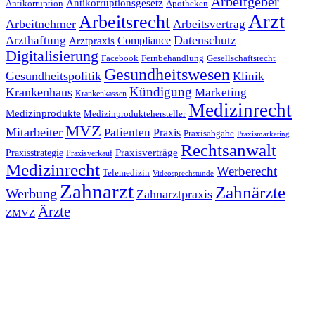
Arbeitgeber
Antikorruptionsgesetz
Antikorruption
Apotheken
Arzt
Arbeitsrecht
Arbeitnehmer
Arbeitsvertrag
Datenschutz
Arzthaftung
Compliance
Arztpraxis
Digitalisierung
Facebook
Fernbehandlung
Gesellschaftsrecht
Gesundheitswesen
Gesundheitspolitik
Klinik
Kündigung
Krankenhaus
Marketing
Krankenkassen
Medizinrecht
Medizinprodukte
Medizinproduktehersteller
MVZ
Mitarbeiter
Patienten
Praxis
Praxisabgabe
Praxismarketing
Rechtsanwalt
Praxisverträge
Praxisstrategie
Praxisverkauf
Medizinrecht
Werberecht
Telemedizin
Videosprechstunde
Zahnarzt
Zahnärzte
Werbung
Zahnarztpraxis
Ärzte
ZMVZ