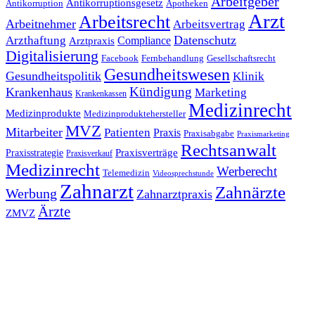
Arbeitgeber
Antikorruptionsgesetz
Antikorruption
Apotheken
Arzt
Arbeitsrecht
Arbeitnehmer
Arbeitsvertrag
Datenschutz
Arzthaftung
Compliance
Arztpraxis
Digitalisierung
Facebook
Fernbehandlung
Gesellschaftsrecht
Gesundheitswesen
Gesundheitspolitik
Klinik
Kündigung
Krankenhaus
Marketing
Krankenkassen
Medizinrecht
Medizinprodukte
Medizinproduktehersteller
MVZ
Mitarbeiter
Patienten
Praxis
Praxisabgabe
Praxismarketing
Rechtsanwalt
Praxisverträge
Praxisstrategie
Praxisverkauf
Medizinrecht
Werberecht
Telemedizin
Videosprechstunde
Zahnarzt
Zahnärzte
Werbung
Zahnarztpraxis
Ärzte
ZMVZ