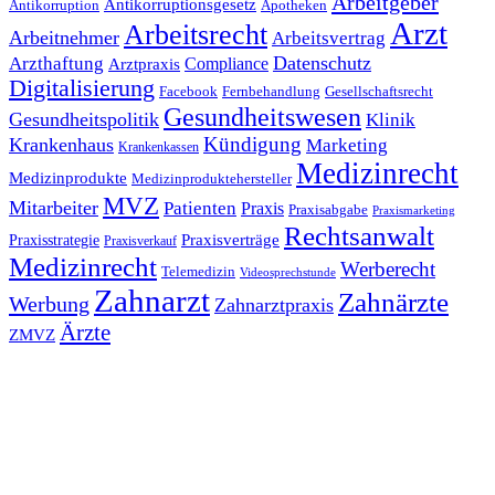
Arbeitgeber
Antikorruptionsgesetz
Antikorruption
Apotheken
Arzt
Arbeitsrecht
Arbeitnehmer
Arbeitsvertrag
Datenschutz
Arzthaftung
Compliance
Arztpraxis
Digitalisierung
Facebook
Fernbehandlung
Gesellschaftsrecht
Gesundheitswesen
Gesundheitspolitik
Klinik
Kündigung
Krankenhaus
Marketing
Krankenkassen
Medizinrecht
Medizinprodukte
Medizinproduktehersteller
MVZ
Mitarbeiter
Patienten
Praxis
Praxisabgabe
Praxismarketing
Rechtsanwalt
Praxisverträge
Praxisstrategie
Praxisverkauf
Medizinrecht
Werberecht
Telemedizin
Videosprechstunde
Zahnarzt
Zahnärzte
Werbung
Zahnarztpraxis
Ärzte
ZMVZ