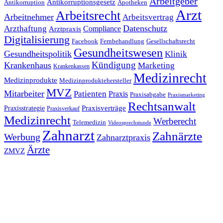
Arbeitgeber
Antikorruptionsgesetz
Antikorruption
Apotheken
Arzt
Arbeitsrecht
Arbeitnehmer
Arbeitsvertrag
Datenschutz
Arzthaftung
Compliance
Arztpraxis
Digitalisierung
Facebook
Fernbehandlung
Gesellschaftsrecht
Gesundheitswesen
Gesundheitspolitik
Klinik
Kündigung
Krankenhaus
Marketing
Krankenkassen
Medizinrecht
Medizinprodukte
Medizinproduktehersteller
MVZ
Mitarbeiter
Patienten
Praxis
Praxisabgabe
Praxismarketing
Rechtsanwalt
Praxisverträge
Praxisstrategie
Praxisverkauf
Medizinrecht
Werberecht
Telemedizin
Videosprechstunde
Zahnarzt
Zahnärzte
Werbung
Zahnarztpraxis
Ärzte
ZMVZ