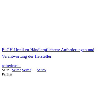
EuGH-Urteil zu Händlerpflichten: Anforderungen und
Verantwortung der Hersteller
weiterlesen ›
Seite
1
Seite
2
Seite
3
…
Seite
5
Partner