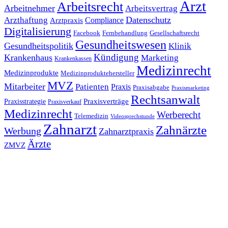
Arzt
Arbeitsrecht
Arbeitnehmer
Arbeitsvertrag
Datenschutz
Arzthaftung
Compliance
Arztpraxis
Digitalisierung
Facebook
Fernbehandlung
Gesellschaftsrecht
Gesundheitswesen
Gesundheitspolitik
Klinik
Kündigung
Krankenhaus
Marketing
Krankenkassen
Medizinrecht
Medizinprodukte
Medizinproduktehersteller
MVZ
Mitarbeiter
Patienten
Praxis
Praxisabgabe
Praxismarketing
Rechtsanwalt
Praxisverträge
Praxisstrategie
Praxisverkauf
Medizinrecht
Werberecht
Telemedizin
Videosprechstunde
Zahnarzt
Zahnärzte
Werbung
Zahnarztpraxis
Ärzte
ZMVZ