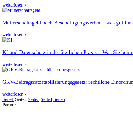
weiterlesen ›
Mutterschaftsgeld nach Beschäftigungsverbot – was gilt für
weiterlesen ›
KI und Datenschutz in der ärztlichen Praxis – Was Sie bei
weiterlesen ›
GKV-Beitragssatzstabilisierungsgesetz: rechtliche Einordnu
weiterlesen ›
Seite
1
Seite
2
Seite
3
Seite
4
Seite
5
Partner