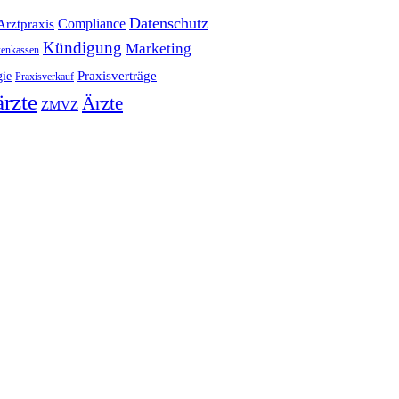
Datenschutz
Compliance
Arztpraxis
Kündigung
Marketing
enkassen
Praxisverträge
gie
Praxisverkauf
rzte
Ärzte
ZMVZ