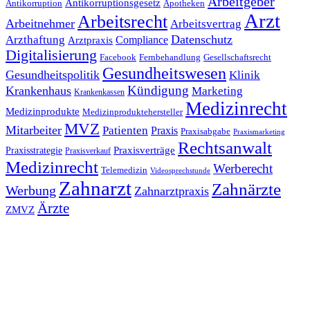
Arbeitgeber
Antikorruptionsgesetz
Antikorruption
Apotheken
Arzt
Arbeitsrecht
Arbeitnehmer
Arbeitsvertrag
Datenschutz
Arzthaftung
Compliance
Arztpraxis
Digitalisierung
Facebook
Fernbehandlung
Gesellschaftsrecht
Gesundheitswesen
Gesundheitspolitik
Klinik
Kündigung
Krankenhaus
Marketing
Krankenkassen
Medizinrecht
Medizinprodukte
Medizinproduktehersteller
MVZ
Mitarbeiter
Patienten
Praxis
Praxisabgabe
Praxismarketing
Rechtsanwalt
Praxisverträge
Praxisstrategie
Praxisverkauf
Medizinrecht
Werberecht
Telemedizin
Videosprechstunde
Zahnarzt
Zahnärzte
Werbung
Zahnarztpraxis
Ärzte
ZMVZ