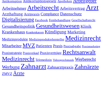
Arbeitgeber
Antikorruptionsgesetz
Antikorruption
Apotheken
Arzt
Arbeitsrecht
Arbeitnehmer
Arbeitsvertrag
Datenschutz
Arzthaftung
Compliance
Arztpraxis
Digitalisierung
Facebook
Fernbehandlung
Gesellschaftsrecht
Gesundheitswesen
Gesundheitspolitik
Klinik
Kündigung
Krankenhaus
Marketing
Krankenkassen
Medizinrecht
Medizinprodukte
Medizinproduktehersteller
MVZ
Mitarbeiter
Patienten
Praxis
Praxisabgabe
Praxismarketing
Rechtsanwalt
Praxisverträge
Praxisstrategie
Praxisverkauf
Medizinrecht
Werberecht
Telemedizin
Videosprechstunde
Zahnarzt
Zahnärzte
Werbung
Zahnarztpraxis
Ärzte
ZMVZ