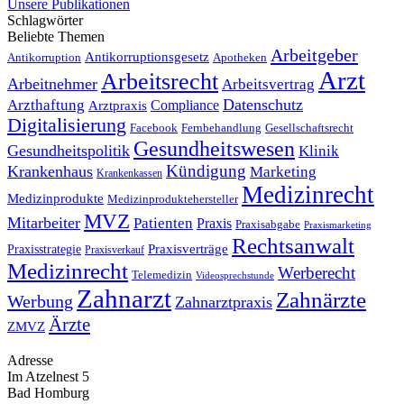
Unsere Publikationen
Schlagwörter
Beliebte Themen
Arbeitgeber
Antikorruptionsgesetz
Antikorruption
Apotheken
Arzt
Arbeitsrecht
Arbeitnehmer
Arbeitsvertrag
Datenschutz
Arzthaftung
Compliance
Arztpraxis
Digitalisierung
Facebook
Fernbehandlung
Gesellschaftsrecht
Gesundheitswesen
Gesundheitspolitik
Klinik
Kündigung
Krankenhaus
Marketing
Krankenkassen
Medizinrecht
Medizinprodukte
Medizinproduktehersteller
MVZ
Mitarbeiter
Patienten
Praxis
Praxisabgabe
Praxismarketing
Rechtsanwalt
Praxisverträge
Praxisstrategie
Praxisverkauf
Medizinrecht
Werberecht
Telemedizin
Videosprechstunde
Zahnarzt
Zahnärzte
Werbung
Zahnarztpraxis
Ärzte
ZMVZ
Adresse
Im Atzelnest 5
Bad Homburg