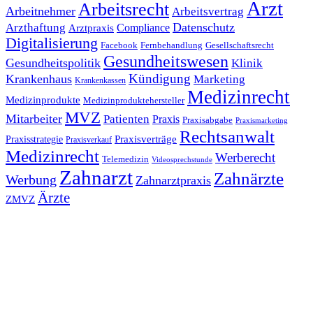
Arzt
Arbeitsrecht
Arbeitnehmer
Arbeitsvertrag
Datenschutz
Arzthaftung
Compliance
Arztpraxis
Digitalisierung
Facebook
Fernbehandlung
Gesellschaftsrecht
Gesundheitswesen
Gesundheitspolitik
Klinik
Kündigung
Krankenhaus
Marketing
Krankenkassen
Medizinrecht
Medizinprodukte
Medizinproduktehersteller
MVZ
Mitarbeiter
Patienten
Praxis
Praxisabgabe
Praxismarketing
Rechtsanwalt
Praxisverträge
Praxisstrategie
Praxisverkauf
Medizinrecht
Werberecht
Telemedizin
Videosprechstunde
Zahnarzt
Zahnärzte
Werbung
Zahnarztpraxis
Ärzte
ZMVZ