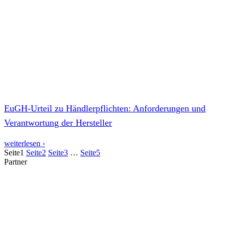
EuGH-Urteil zu Händlerpflichten: Anforderungen und
Verantwortung der Hersteller
weiterlesen ›
Seite
1
Seite
2
Seite
3
…
Seite
5
Partner