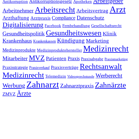
Arbeitgeber
Antikorruptionsgesetz
Antikorruption
Apotheken
Arzt
Arbeitsrecht
Arbeitnehmer
Arbeitsvertrag
Datenschutz
Arzthaftung
Compliance
Arztpraxis
Digitalisierung
Facebook
Fernbehandlung
Gesellschaftsrecht
Gesundheitswesen
Gesundheitspolitik
Klinik
Kündigung
Krankenhaus
Marketing
Krankenkassen
Medizinrecht
Medizinprodukte
Medizinproduktehersteller
MVZ
Mitarbeiter
Patienten
Praxis
Praxisabgabe
Praxismarketing
Rechtsanwalt
Praxisverträge
Praxisstrategie
Praxisverkauf
Medizinrecht
Werberecht
Telemedizin
Videosprechstunde
Zahnarzt
Zahnärzte
Werbung
Zahnarztpraxis
Ärzte
ZMVZ