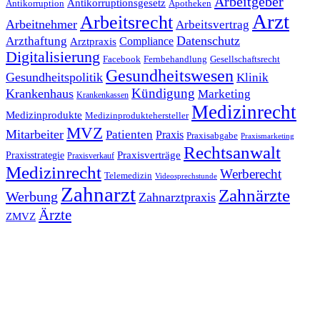
Arbeitgeber
Antikorruptionsgesetz
Antikorruption
Apotheken
Arzt
Arbeitsrecht
Arbeitnehmer
Arbeitsvertrag
Datenschutz
Arzthaftung
Compliance
Arztpraxis
Digitalisierung
Facebook
Fernbehandlung
Gesellschaftsrecht
Gesundheitswesen
Gesundheitspolitik
Klinik
Kündigung
Krankenhaus
Marketing
Krankenkassen
Medizinrecht
Medizinprodukte
Medizinproduktehersteller
MVZ
Mitarbeiter
Patienten
Praxis
Praxisabgabe
Praxismarketing
Rechtsanwalt
Praxisverträge
Praxisstrategie
Praxisverkauf
Medizinrecht
Werberecht
Telemedizin
Videosprechstunde
Zahnarzt
Zahnärzte
Werbung
Zahnarztpraxis
Ärzte
ZMVZ