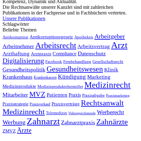
Kompetenz, Dynamik und Aktualität.
Die Rechtsanwälte unserer Kanzlei sind mit zahlreichen
Publikationen in der Fachpresse und in Fachbüchern vertreten.
Unsere Publikationen
Schlagwörter
Beliebte Themen
Arbeitgeber
Antikorruptionsgesetz
Antikorruption
Apotheken
Arzt
Arbeitsrecht
Arbeitnehmer
Arbeitsvertrag
Datenschutz
Arzthaftung
Compliance
Arztpraxis
Digitalisierung
Facebook
Fernbehandlung
Gesellschaftsrecht
Gesundheitswesen
Gesundheitspolitik
Klinik
Kündigung
Krankenhaus
Marketing
Krankenkassen
Medizinrecht
Medizinprodukte
Medizinproduktehersteller
MVZ
Mitarbeiter
Patienten
Praxis
Praxisabgabe
Praxismarketing
Rechtsanwalt
Praxisverträge
Praxisstrategie
Praxisverkauf
Medizinrecht
Werberecht
Telemedizin
Videosprechstunde
Zahnarzt
Zahnärzte
Werbung
Zahnarztpraxis
Ärzte
ZMVZ