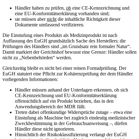
Händler haben zu prüfen,
ob
eine CE‑Kennzeichnung und
eine EU‑Konformitätserklärung vorhanden sind;
sie müssen aber
nicht
die inhaltliche Richtigkeit dieser
Dokumente umfassend verifizieren.
Die Einstufung eines Produkts als Medizinprodukt ist nach
Auffassung des EuGH grundsätzlich Sache des Herstellers; die
Prüfungen des Händlers sind „im Grundsatz rein formaler Natur“.
Damit markiert der Gerichtshof bewusst eine Grenze: Händler sollen
nicht zu „Nebenbehörden“ werden.
Gleichzeitig bleibt es nicht bei einer reinen Formalprüfung. Der
EuGH statuiert eine Pflicht zur Kohärenzprüfung der dem Händler
vorliegenden Informationen:
Händler müssen anhand der Unterlagen erkennen, ob sich
CE‑Kennzeichnung und EU‑Konformitätserklärung
offensichtlich auf ein Produkt beziehen, das in den
Anwendungsbereich der MDR fällt.
Treten dabei offenkundige Widersprüche zutage – etwa eine
Einstufung als Maschine bei zugleich eindeutig medizinischer
Zweckbestimmung in der Gebrauchsanweisung –, dürfen
Händler diese nicht ignorieren.
Hinsichtlich der Risikoklassifizierung verlangt der EuGH