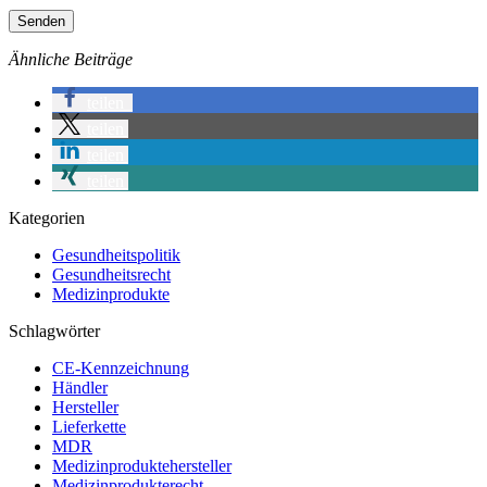
Senden
Ähnliche Beiträge
teilen
teilen
teilen
teilen
Kategorien
Gesundheitspolitik
Gesundheitsrecht
Medizinprodukte
Schlagwörter
CE-Kennzeichnung
Händler
Hersteller
Lieferkette
MDR
Medizinproduktehersteller
Medizinprodukterecht