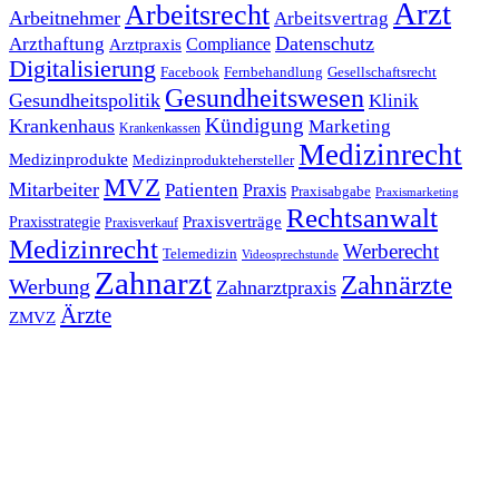
Arzt
Arbeitsrecht
Arbeitnehmer
Arbeitsvertrag
Datenschutz
Arzthaftung
Compliance
Arztpraxis
Digitalisierung
Facebook
Fernbehandlung
Gesellschaftsrecht
Gesundheitswesen
Gesundheitspolitik
Klinik
Kündigung
Krankenhaus
Marketing
Krankenkassen
Medizinrecht
Medizinprodukte
Medizinproduktehersteller
MVZ
Mitarbeiter
Patienten
Praxis
Praxisabgabe
Praxismarketing
Rechtsanwalt
Praxisverträge
Praxisstrategie
Praxisverkauf
Medizinrecht
Werberecht
Telemedizin
Videosprechstunde
Zahnarzt
Zahnärzte
Werbung
Zahnarztpraxis
Ärzte
ZMVZ