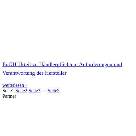
EuGH-Urteil zu Händlerpflichten: Anforderungen und
Verantwortung der Hersteller
weiterlesen ›
Seite
1
Seite
2
Seite
3
…
Seite
5
Partner