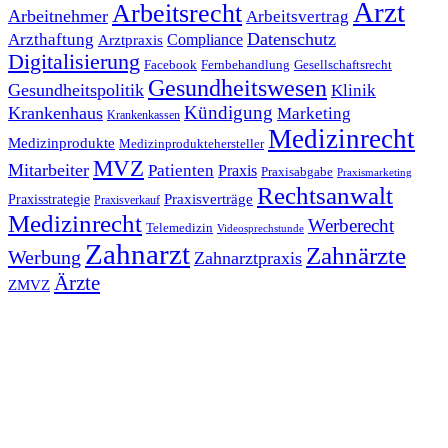
Arzt
Arbeitsrecht
Arbeitnehmer
Arbeitsvertrag
Datenschutz
Arzthaftung
Compliance
Arztpraxis
Digitalisierung
Facebook
Fernbehandlung
Gesellschaftsrecht
Gesundheitswesen
Gesundheitspolitik
Klinik
Kündigung
Krankenhaus
Marketing
Krankenkassen
Medizinrecht
Medizinprodukte
Medizinproduktehersteller
MVZ
Mitarbeiter
Patienten
Praxis
Praxisabgabe
Praxismarketing
Rechtsanwalt
Praxisverträge
Praxisstrategie
Praxisverkauf
Medizinrecht
Werberecht
Telemedizin
Videosprechstunde
Zahnarzt
Zahnärzte
Werbung
Zahnarztpraxis
Ärzte
ZMVZ