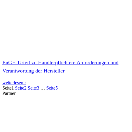
EuGH-Urteil zu Händlerpflichten: Anforderungen und
Verantwortung der Hersteller
weiterlesen ›
Seite
1
Seite
2
Seite
3
…
Seite
5
Partner