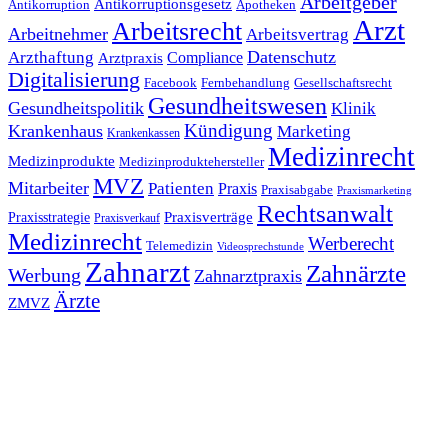
Arbeitgeber
Antikorruptionsgesetz
Antikorruption
Apotheken
Arzt
Arbeitsrecht
Arbeitnehmer
Arbeitsvertrag
Datenschutz
Arzthaftung
Compliance
Arztpraxis
Digitalisierung
Facebook
Fernbehandlung
Gesellschaftsrecht
Gesundheitswesen
Gesundheitspolitik
Klinik
Kündigung
Krankenhaus
Marketing
Krankenkassen
Medizinrecht
Medizinprodukte
Medizinproduktehersteller
MVZ
Mitarbeiter
Patienten
Praxis
Praxisabgabe
Praxismarketing
Rechtsanwalt
Praxisverträge
Praxisstrategie
Praxisverkauf
Medizinrecht
Werberecht
Telemedizin
Videosprechstunde
Zahnarzt
Zahnärzte
Werbung
Zahnarztpraxis
Ärzte
ZMVZ