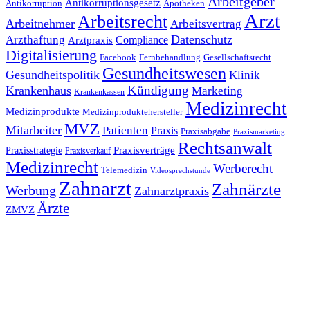
Arbeitgeber
Antikorruptionsgesetz
Antikorruption
Apotheken
Arzt
Arbeitsrecht
Arbeitnehmer
Arbeitsvertrag
Datenschutz
Arzthaftung
Compliance
Arztpraxis
Digitalisierung
Facebook
Fernbehandlung
Gesellschaftsrecht
Gesundheitswesen
Gesundheitspolitik
Klinik
Kündigung
Krankenhaus
Marketing
Krankenkassen
Medizinrecht
Medizinprodukte
Medizinproduktehersteller
MVZ
Mitarbeiter
Patienten
Praxis
Praxisabgabe
Praxismarketing
Rechtsanwalt
Praxisverträge
Praxisstrategie
Praxisverkauf
Medizinrecht
Werberecht
Telemedizin
Videosprechstunde
Zahnarzt
Zahnärzte
Werbung
Zahnarztpraxis
Ärzte
ZMVZ