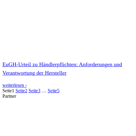
EuGH-Urteil zu Händlerpflichten: Anforderungen und
Verantwortung der Hersteller
weiterlesen ›
Seite
1
Seite
2
Seite
3
…
Seite
5
Partner