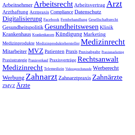
Arzt
Arbeitsrecht
Arbeitnehmer
Arbeitsvertrag
Datenschutz
Arzthaftung
Compliance
Arztpraxis
Digitalisierung
Facebook
Fernbehandlung
Gesellschaftsrecht
Gesundheitswesen
Gesundheitspolitik
Klinik
Kündigung
Krankenhaus
Marketing
Krankenkassen
Medizinrecht
Medizinprodukte
Medizinproduktehersteller
MVZ
Mitarbeiter
Patienten
Praxis
Praxisabgabe
Praxismarketing
Rechtsanwalt
Praxisverträge
Praxisstrategie
Praxisverkauf
Medizinrecht
Werberecht
Telemedizin
Videosprechstunde
Zahnarzt
Zahnärzte
Werbung
Zahnarztpraxis
Ärzte
ZMVZ