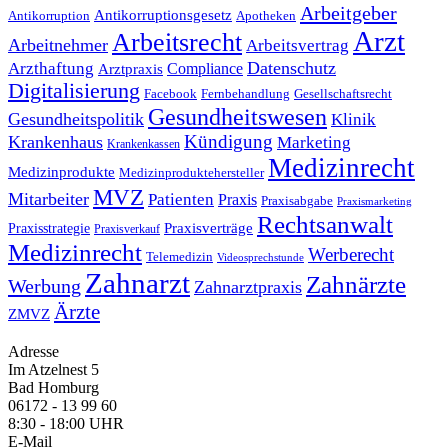
Arbeitgeber
Antikorruptionsgesetz
Antikorruption
Apotheken
Arzt
Arbeitsrecht
Arbeitnehmer
Arbeitsvertrag
Datenschutz
Arzthaftung
Compliance
Arztpraxis
Digitalisierung
Facebook
Fernbehandlung
Gesellschaftsrecht
Gesundheitswesen
Gesundheitspolitik
Klinik
Kündigung
Krankenhaus
Marketing
Krankenkassen
Medizinrecht
Medizinprodukte
Medizinproduktehersteller
MVZ
Mitarbeiter
Patienten
Praxis
Praxisabgabe
Praxismarketing
Rechtsanwalt
Praxisverträge
Praxisstrategie
Praxisverkauf
Medizinrecht
Werberecht
Telemedizin
Videosprechstunde
Zahnarzt
Zahnärzte
Werbung
Zahnarztpraxis
Ärzte
ZMVZ
Adresse
Im Atzelnest 5
Bad Homburg
06172 - 13 99 60
8:30 - 18:00 UHR
E-Mail