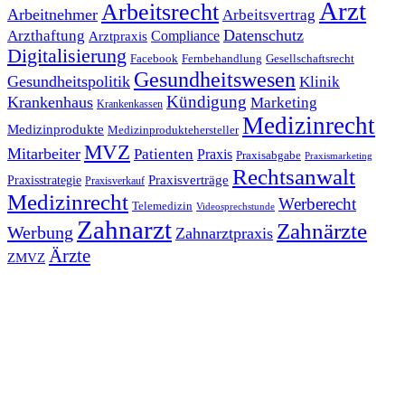
Arzt
Arbeitsrecht
Arbeitnehmer
Arbeitsvertrag
Datenschutz
Arzthaftung
Compliance
Arztpraxis
Digitalisierung
Facebook
Fernbehandlung
Gesellschaftsrecht
Gesundheitswesen
Gesundheitspolitik
Klinik
Kündigung
Krankenhaus
Marketing
Krankenkassen
Medizinrecht
Medizinprodukte
Medizinproduktehersteller
MVZ
Mitarbeiter
Patienten
Praxis
Praxisabgabe
Praxismarketing
Rechtsanwalt
Praxisverträge
Praxisstrategie
Praxisverkauf
Medizinrecht
Werberecht
Telemedizin
Videosprechstunde
Zahnarzt
Zahnärzte
Werbung
Zahnarztpraxis
Ärzte
ZMVZ