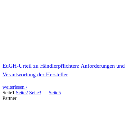
EuGH-Urteil zu Händlerpflichten: Anforderungen und
Verantwortung der Hersteller
weiterlesen ›
Seite
1
Seite
2
Seite
3
…
Seite
5
Partner