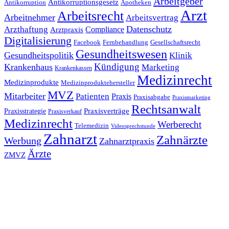
Arbeitgeber
Antikorruptionsgesetz
Antikorruption
Apotheken
Arzt
Arbeitsrecht
Arbeitnehmer
Arbeitsvertrag
Datenschutz
Arzthaftung
Compliance
Arztpraxis
Digitalisierung
Facebook
Fernbehandlung
Gesellschaftsrecht
Gesundheitswesen
Gesundheitspolitik
Klinik
Kündigung
Krankenhaus
Marketing
Krankenkassen
Medizinrecht
Medizinprodukte
Medizinproduktehersteller
MVZ
Mitarbeiter
Patienten
Praxis
Praxisabgabe
Praxismarketing
Rechtsanwalt
Praxisverträge
Praxisstrategie
Praxisverkauf
Medizinrecht
Werberecht
Telemedizin
Videosprechstunde
Zahnarzt
Zahnärzte
Werbung
Zahnarztpraxis
Ärzte
ZMVZ