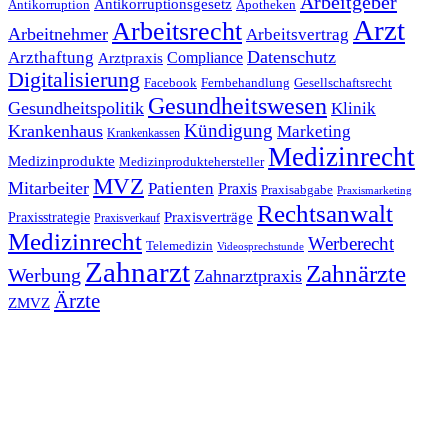
Arbeitgeber
Antikorruptionsgesetz
Antikorruption
Apotheken
Arzt
Arbeitsrecht
Arbeitnehmer
Arbeitsvertrag
Datenschutz
Arzthaftung
Compliance
Arztpraxis
Digitalisierung
Facebook
Fernbehandlung
Gesellschaftsrecht
Gesundheitswesen
Gesundheitspolitik
Klinik
Kündigung
Krankenhaus
Marketing
Krankenkassen
Medizinrecht
Medizinprodukte
Medizinproduktehersteller
MVZ
Mitarbeiter
Patienten
Praxis
Praxisabgabe
Praxismarketing
Rechtsanwalt
Praxisverträge
Praxisstrategie
Praxisverkauf
Medizinrecht
Werberecht
Telemedizin
Videosprechstunde
Zahnarzt
Zahnärzte
Werbung
Zahnarztpraxis
Ärzte
ZMVZ