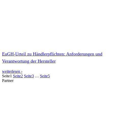
EuGH-Urteil zu Händlerpflichten: Anforderungen und
Verantwortung der Hersteller
weiterlesen ›
Seite
1
Seite
2
Seite
3
…
Seite
5
Partner