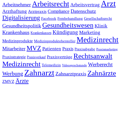
Arzt
Arbeitsrecht
Arbeitnehmer
Arbeitsvertrag
Datenschutz
Arzthaftung
Compliance
Arztpraxis
Digitalisierung
Facebook
Fernbehandlung
Gesellschaftsrecht
Gesundheitswesen
Gesundheitspolitik
Klinik
Kündigung
Krankenhaus
Marketing
Krankenkassen
Medizinrecht
Medizinprodukte
Medizinproduktehersteller
MVZ
Mitarbeiter
Patienten
Praxis
Praxisabgabe
Praxismarketing
Rechtsanwalt
Praxisverträge
Praxisstrategie
Praxisverkauf
Medizinrecht
Werberecht
Telemedizin
Videosprechstunde
Zahnarzt
Zahnärzte
Werbung
Zahnarztpraxis
Ärzte
ZMVZ