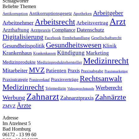
Schlagwörter
Beliebte Themen
Arbeitgeber
Antikorruptionsgesetz
Antikorruption
Apotheken
Arzt
Arbeitsrecht
Arbeitnehmer
Arbeitsvertrag
Datenschutz
Arzthaftung
Compliance
Arztpraxis
Digitalisierung
Facebook
Fernbehandlung
Gesellschaftsrecht
Gesundheitswesen
Gesundheitspolitik
Klinik
Kündigung
Krankenhaus
Marketing
Krankenkassen
Medizinrecht
Medizinprodukte
Medizinproduktehersteller
MVZ
Mitarbeiter
Patienten
Praxis
Praxisabgabe
Praxismarketing
Rechtsanwalt
Praxisverträge
Praxisstrategie
Praxisverkauf
Medizinrecht
Werberecht
Telemedizin
Videosprechstunde
Zahnarzt
Zahnärzte
Werbung
Zahnarztpraxis
Ärzte
ZMVZ
Adresse
Im Atzelnest 5
Bad Homburg
06172 - 13 99 60