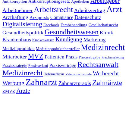
Arbeitgeber
Antikorruptionsgesetz
Antikorruption
Apotheken
Arzt
Arbeitsrecht
Arbeitnehmer
Arbeitsvertrag
Datenschutz
Arzthaftung
Compliance
Arztpraxis
Digitalisierung
Facebook
Fernbehandlung
Gesellschaftsrecht
Gesundheitswesen
Gesundheitspolitik
Klinik
Kündigung
Krankenhaus
Marketing
Krankenkassen
Medizinrecht
Medizinprodukte
Medizinproduktehersteller
MVZ
Mitarbeiter
Patienten
Praxis
Praxisabgabe
Praxismarketing
Rechtsanwalt
Praxisverträge
Praxisstrategie
Praxisverkauf
Medizinrecht
Werberecht
Telemedizin
Videosprechstunde
Zahnarzt
Zahnärzte
Werbung
Zahnarztpraxis
Ärzte
ZMVZ