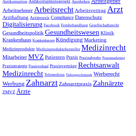
Arbeitgeber
Antikorruptionsgesetz
Antikorruption
Apotheken
Arzt
Arbeitsrecht
Arbeitnehmer
Arbeitsvertrag
Datenschutz
Arzthaftung
Compliance
Arztpraxis
Digitalisierung
Facebook
Fernbehandlung
Gesellschaftsrecht
Gesundheitswesen
Gesundheitspolitik
Klinik
Kündigung
Krankenhaus
Marketing
Krankenkassen
Medizinrecht
Medizinprodukte
Medizinproduktehersteller
MVZ
Mitarbeiter
Patienten
Praxis
Praxisabgabe
Praxismarketing
Rechtsanwalt
Praxisverträge
Praxisstrategie
Praxisverkauf
Medizinrecht
Werberecht
Telemedizin
Videosprechstunde
Zahnarzt
Zahnärzte
Werbung
Zahnarztpraxis
Ärzte
ZMVZ