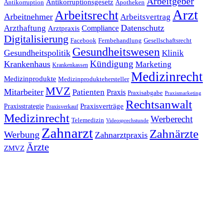
Arbeitgeber
Antikorruptionsgesetz
Antikorruption
Apotheken
Arzt
Arbeitsrecht
Arbeitnehmer
Arbeitsvertrag
Datenschutz
Arzthaftung
Compliance
Arztpraxis
Digitalisierung
Facebook
Fernbehandlung
Gesellschaftsrecht
Gesundheitswesen
Gesundheitspolitik
Klinik
Kündigung
Krankenhaus
Marketing
Krankenkassen
Medizinrecht
Medizinprodukte
Medizinproduktehersteller
MVZ
Mitarbeiter
Patienten
Praxis
Praxisabgabe
Praxismarketing
Rechtsanwalt
Praxisverträge
Praxisstrategie
Praxisverkauf
Medizinrecht
Werberecht
Telemedizin
Videosprechstunde
Zahnarzt
Zahnärzte
Werbung
Zahnarztpraxis
Ärzte
ZMVZ