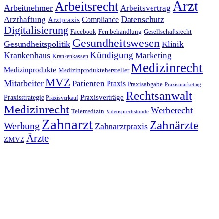
Arzt
Arbeitsrecht
Arbeitnehmer
Arbeitsvertrag
Datenschutz
Arzthaftung
Compliance
Arztpraxis
Digitalisierung
Facebook
Fernbehandlung
Gesellschaftsrecht
Gesundheitswesen
Gesundheitspolitik
Klinik
Kündigung
Krankenhaus
Marketing
Krankenkassen
Medizinrecht
Medizinprodukte
Medizinproduktehersteller
MVZ
Mitarbeiter
Patienten
Praxis
Praxisabgabe
Praxismarketing
Rechtsanwalt
Praxisverträge
Praxisstrategie
Praxisverkauf
Medizinrecht
Werberecht
Telemedizin
Videosprechstunde
Zahnarzt
Zahnärzte
Werbung
Zahnarztpraxis
Ärzte
ZMVZ