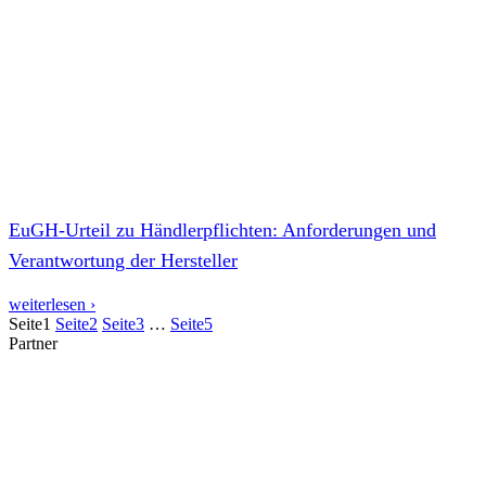
EuGH-Urteil zu Händlerpflichten: Anforderungen und
Verantwortung der Hersteller
weiterlesen ›
Seite
1
Seite
2
Seite
3
…
Seite
5
Partner