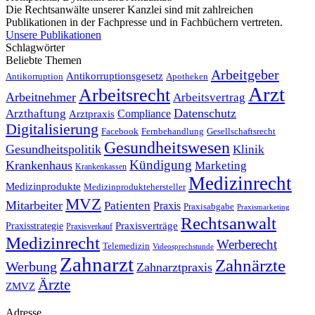
Die Rechtsanwälte unserer Kanzlei sind mit zahlreichen
Publikationen in der Fachpresse und in Fachbüchern vertreten.
Unsere Publikationen
Schlagwörter
Beliebte Themen
Arbeitgeber
Antikorruptionsgesetz
Antikorruption
Apotheken
Arzt
Arbeitsrecht
Arbeitnehmer
Arbeitsvertrag
Datenschutz
Arzthaftung
Compliance
Arztpraxis
Digitalisierung
Facebook
Fernbehandlung
Gesellschaftsrecht
Gesundheitswesen
Gesundheitspolitik
Klinik
Kündigung
Krankenhaus
Marketing
Krankenkassen
Medizinrecht
Medizinprodukte
Medizinproduktehersteller
MVZ
Mitarbeiter
Patienten
Praxis
Praxisabgabe
Praxismarketing
Rechtsanwalt
Praxisverträge
Praxisstrategie
Praxisverkauf
Medizinrecht
Werberecht
Telemedizin
Videosprechstunde
Zahnarzt
Zahnärzte
Werbung
Zahnarztpraxis
Ärzte
ZMVZ
Adresse