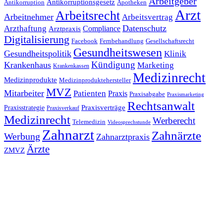
Arbeitgeber
Antikorruptionsgesetz
Antikorruption
Apotheken
Arzt
Arbeitsrecht
Arbeitnehmer
Arbeitsvertrag
Datenschutz
Arzthaftung
Compliance
Arztpraxis
Digitalisierung
Facebook
Fernbehandlung
Gesellschaftsrecht
Gesundheitswesen
Gesundheitspolitik
Klinik
Kündigung
Krankenhaus
Marketing
Krankenkassen
Medizinrecht
Medizinprodukte
Medizinproduktehersteller
MVZ
Mitarbeiter
Patienten
Praxis
Praxisabgabe
Praxismarketing
Rechtsanwalt
Praxisverträge
Praxisstrategie
Praxisverkauf
Medizinrecht
Werberecht
Telemedizin
Videosprechstunde
Zahnarzt
Zahnärzte
Werbung
Zahnarztpraxis
Ärzte
ZMVZ