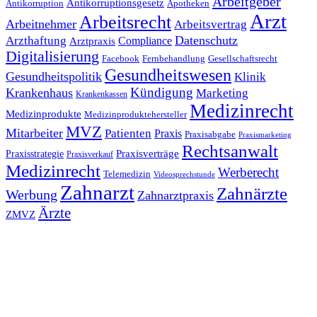
Arbeitgeber
Antikorruptionsgesetz
Antikorruption
Apotheken
Arzt
Arbeitsrecht
Arbeitnehmer
Arbeitsvertrag
Datenschutz
Arzthaftung
Compliance
Arztpraxis
Digitalisierung
Facebook
Fernbehandlung
Gesellschaftsrecht
Gesundheitswesen
Gesundheitspolitik
Klinik
Kündigung
Krankenhaus
Marketing
Krankenkassen
Medizinrecht
Medizinprodukte
Medizinproduktehersteller
MVZ
Mitarbeiter
Patienten
Praxis
Praxisabgabe
Praxismarketing
Rechtsanwalt
Praxisverträge
Praxisstrategie
Praxisverkauf
Medizinrecht
Werberecht
Telemedizin
Videosprechstunde
Zahnarzt
Zahnärzte
Werbung
Zahnarztpraxis
Ärzte
ZMVZ