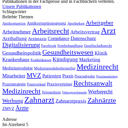
Publikationen in der Fachpresse und in Fachbüchern vertreten.
Unsere Publikationen
Schlagwörter
Beliebte Themen
Arbeitgeber
Antikorruptionsgesetz
Antikorruption
Apotheken
Arzt
Arbeitsrecht
Arbeitnehmer
Arbeitsvertrag
Datenschutz
Arzthaftung
Compliance
Arztpraxis
Digitalisierung
Facebook
Fernbehandlung
Gesellschaftsrecht
Gesundheitswesen
Gesundheitspolitik
Klinik
Kündigung
Krankenhaus
Marketing
Krankenkassen
Medizinrecht
Medizinprodukte
Medizinproduktehersteller
MVZ
Mitarbeiter
Patienten
Praxis
Praxisabgabe
Praxismarketing
Rechtsanwalt
Praxisverträge
Praxisstrategie
Praxisverkauf
Medizinrecht
Werberecht
Telemedizin
Videosprechstunde
Zahnarzt
Zahnärzte
Werbung
Zahnarztpraxis
Ärzte
ZMVZ
Adresse
Im Atzelnest 5