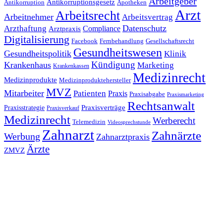
Arbeitgeber
Antikorruptionsgesetz
Antikorruption
Apotheken
Arzt
Arbeitsrecht
Arbeitnehmer
Arbeitsvertrag
Datenschutz
Arzthaftung
Compliance
Arztpraxis
Digitalisierung
Facebook
Fernbehandlung
Gesellschaftsrecht
Gesundheitswesen
Gesundheitspolitik
Klinik
Kündigung
Krankenhaus
Marketing
Krankenkassen
Medizinrecht
Medizinprodukte
Medizinproduktehersteller
MVZ
Mitarbeiter
Patienten
Praxis
Praxisabgabe
Praxismarketing
Rechtsanwalt
Praxisverträge
Praxisstrategie
Praxisverkauf
Medizinrecht
Werberecht
Telemedizin
Videosprechstunde
Zahnarzt
Zahnärzte
Werbung
Zahnarztpraxis
Ärzte
ZMVZ