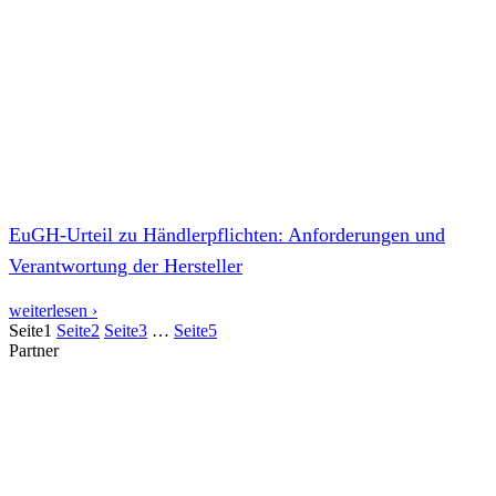
EuGH-Urteil zu Händlerpflichten: Anforderungen und
Verantwortung der Hersteller
weiterlesen ›
Seite
1
Seite
2
Seite
3
…
Seite
5
Partner