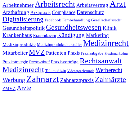
Arzt
Arbeitsrecht
Arbeitnehmer
Arbeitsvertrag
Datenschutz
Arzthaftung
Compliance
Arztpraxis
Digitalisierung
Facebook
Fernbehandlung
Gesellschaftsrecht
Gesundheitswesen
Gesundheitspolitik
Klinik
Kündigung
Krankenhaus
Marketing
Krankenkassen
Medizinrecht
Medizinprodukte
Medizinproduktehersteller
MVZ
Mitarbeiter
Patienten
Praxis
Praxisabgabe
Praxismarketing
Rechtsanwalt
Praxisverträge
Praxisstrategie
Praxisverkauf
Medizinrecht
Werberecht
Telemedizin
Videosprechstunde
Zahnarzt
Zahnärzte
Werbung
Zahnarztpraxis
Ärzte
ZMVZ