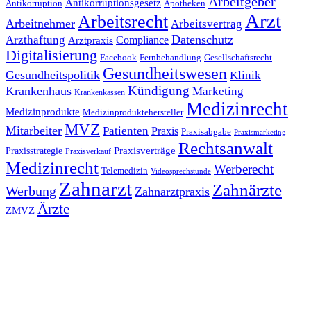
Arbeitgeber
Antikorruptionsgesetz
Antikorruption
Apotheken
Arzt
Arbeitsrecht
Arbeitnehmer
Arbeitsvertrag
Datenschutz
Arzthaftung
Compliance
Arztpraxis
Digitalisierung
Facebook
Fernbehandlung
Gesellschaftsrecht
Gesundheitswesen
Gesundheitspolitik
Klinik
Kündigung
Krankenhaus
Marketing
Krankenkassen
Medizinrecht
Medizinprodukte
Medizinproduktehersteller
MVZ
Mitarbeiter
Patienten
Praxis
Praxisabgabe
Praxismarketing
Rechtsanwalt
Praxisverträge
Praxisstrategie
Praxisverkauf
Medizinrecht
Werberecht
Telemedizin
Videosprechstunde
Zahnarzt
Zahnärzte
Werbung
Zahnarztpraxis
Ärzte
ZMVZ