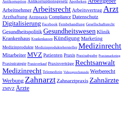
Arbeitgeber
Antikorruptionsgesetz
Antikorruption
Apotheken
Arzt
Arbeitsrecht
Arbeitnehmer
Arbeitsvertrag
Datenschutz
Arzthaftung
Compliance
Arztpraxis
Digitalisierung
Facebook
Fernbehandlung
Gesellschaftsrecht
Gesundheitswesen
Gesundheitspolitik
Klinik
Kündigung
Krankenhaus
Marketing
Krankenkassen
Medizinrecht
Medizinprodukte
Medizinproduktehersteller
MVZ
Mitarbeiter
Patienten
Praxis
Praxisabgabe
Praxismarketing
Rechtsanwalt
Praxisverträge
Praxisstrategie
Praxisverkauf
Medizinrecht
Werberecht
Telemedizin
Videosprechstunde
Zahnarzt
Zahnärzte
Werbung
Zahnarztpraxis
Ärzte
ZMVZ