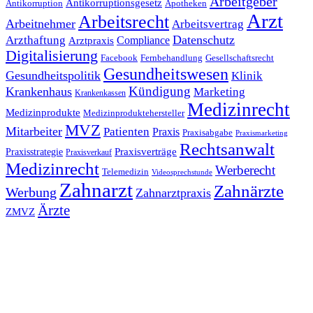
Arbeitgeber
Antikorruptionsgesetz
Antikorruption
Apotheken
Arzt
Arbeitsrecht
Arbeitnehmer
Arbeitsvertrag
Datenschutz
Arzthaftung
Compliance
Arztpraxis
Digitalisierung
Facebook
Fernbehandlung
Gesellschaftsrecht
Gesundheitswesen
Gesundheitspolitik
Klinik
Kündigung
Krankenhaus
Marketing
Krankenkassen
Medizinrecht
Medizinprodukte
Medizinproduktehersteller
MVZ
Mitarbeiter
Patienten
Praxis
Praxisabgabe
Praxismarketing
Rechtsanwalt
Praxisverträge
Praxisstrategie
Praxisverkauf
Medizinrecht
Werberecht
Telemedizin
Videosprechstunde
Zahnarzt
Zahnärzte
Werbung
Zahnarztpraxis
Ärzte
ZMVZ