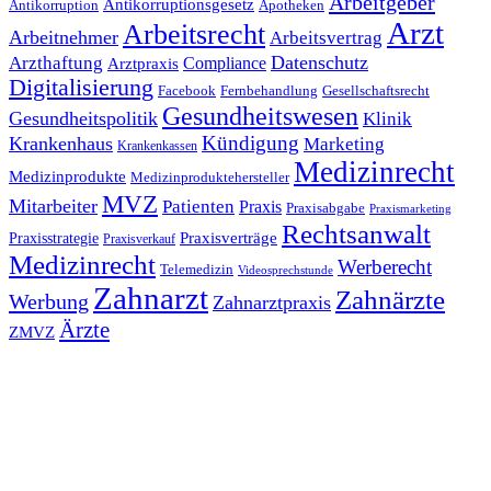
Arbeitgeber
Antikorruptionsgesetz
Antikorruption
Apotheken
Arzt
Arbeitsrecht
Arbeitnehmer
Arbeitsvertrag
Datenschutz
Arzthaftung
Compliance
Arztpraxis
Digitalisierung
Facebook
Fernbehandlung
Gesellschaftsrecht
Gesundheitswesen
Gesundheitspolitik
Klinik
Kündigung
Krankenhaus
Marketing
Krankenkassen
Medizinrecht
Medizinprodukte
Medizinproduktehersteller
MVZ
Mitarbeiter
Patienten
Praxis
Praxisabgabe
Praxismarketing
Rechtsanwalt
Praxisverträge
Praxisstrategie
Praxisverkauf
Medizinrecht
Werberecht
Telemedizin
Videosprechstunde
Zahnarzt
Zahnärzte
Werbung
Zahnarztpraxis
Ärzte
ZMVZ