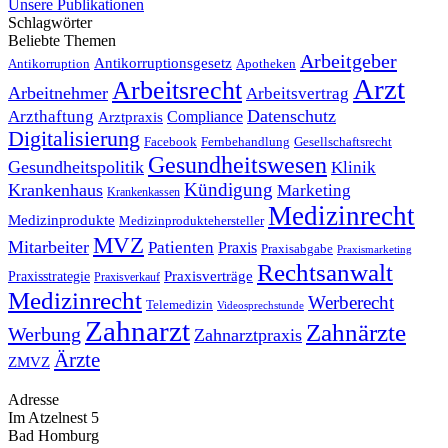
Unsere Publikationen
Schlagwörter
Beliebte Themen
Arbeitgeber
Antikorruptionsgesetz
Antikorruption
Apotheken
Arzt
Arbeitsrecht
Arbeitnehmer
Arbeitsvertrag
Datenschutz
Arzthaftung
Compliance
Arztpraxis
Digitalisierung
Facebook
Fernbehandlung
Gesellschaftsrecht
Gesundheitswesen
Gesundheitspolitik
Klinik
Kündigung
Krankenhaus
Marketing
Krankenkassen
Medizinrecht
Medizinprodukte
Medizinproduktehersteller
MVZ
Mitarbeiter
Patienten
Praxis
Praxisabgabe
Praxismarketing
Rechtsanwalt
Praxisverträge
Praxisstrategie
Praxisverkauf
Medizinrecht
Werberecht
Telemedizin
Videosprechstunde
Zahnarzt
Zahnärzte
Werbung
Zahnarztpraxis
Ärzte
ZMVZ
Adresse
Im Atzelnest 5
Bad Homburg