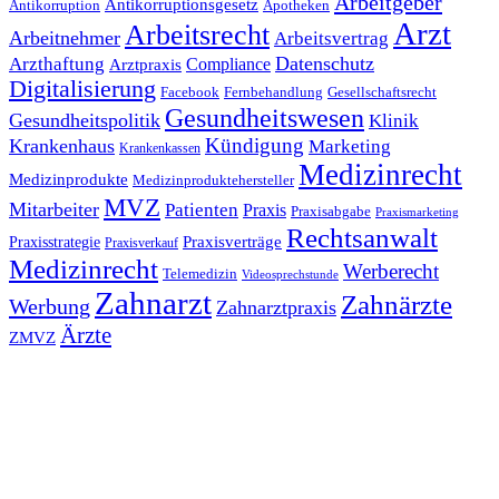
Arbeitgeber
Antikorruptionsgesetz
Antikorruption
Apotheken
Arzt
Arbeitsrecht
Arbeitnehmer
Arbeitsvertrag
Datenschutz
Arzthaftung
Compliance
Arztpraxis
Digitalisierung
Facebook
Fernbehandlung
Gesellschaftsrecht
Gesundheitswesen
Gesundheitspolitik
Klinik
Kündigung
Krankenhaus
Marketing
Krankenkassen
Medizinrecht
Medizinprodukte
Medizinproduktehersteller
MVZ
Mitarbeiter
Patienten
Praxis
Praxisabgabe
Praxismarketing
Rechtsanwalt
Praxisverträge
Praxisstrategie
Praxisverkauf
Medizinrecht
Werberecht
Telemedizin
Videosprechstunde
Zahnarzt
Zahnärzte
Werbung
Zahnarztpraxis
Ärzte
ZMVZ