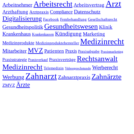
Arzt
Arbeitsrecht
Arbeitnehmer
Arbeitsvertrag
Datenschutz
Arzthaftung
Compliance
Arztpraxis
Digitalisierung
Facebook
Fernbehandlung
Gesellschaftsrecht
Gesundheitswesen
Gesundheitspolitik
Klinik
Kündigung
Krankenhaus
Marketing
Krankenkassen
Medizinrecht
Medizinprodukte
Medizinproduktehersteller
MVZ
Mitarbeiter
Patienten
Praxis
Praxisabgabe
Praxismarketing
Rechtsanwalt
Praxisverträge
Praxisstrategie
Praxisverkauf
Medizinrecht
Werberecht
Telemedizin
Videosprechstunde
Zahnarzt
Zahnärzte
Werbung
Zahnarztpraxis
Ärzte
ZMVZ