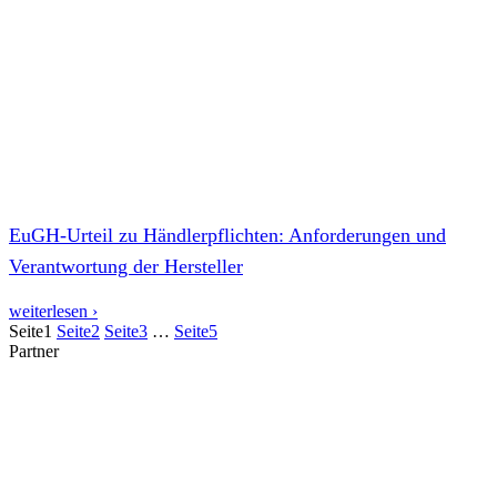
EuGH-Urteil zu Händlerpflichten: Anforderungen und
Verantwortung der Hersteller
weiterlesen ›
Seite
1
Seite
2
Seite
3
…
Seite
5
Partner