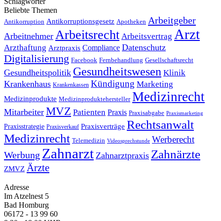
Schlagwörter
Beliebte Themen
Arbeitgeber
Antikorruptionsgesetz
Antikorruption
Apotheken
Arzt
Arbeitsrecht
Arbeitnehmer
Arbeitsvertrag
Datenschutz
Arzthaftung
Compliance
Arztpraxis
Digitalisierung
Facebook
Fernbehandlung
Gesellschaftsrecht
Gesundheitswesen
Gesundheitspolitik
Klinik
Kündigung
Krankenhaus
Marketing
Krankenkassen
Medizinrecht
Medizinprodukte
Medizinproduktehersteller
MVZ
Mitarbeiter
Patienten
Praxis
Praxisabgabe
Praxismarketing
Rechtsanwalt
Praxisverträge
Praxisstrategie
Praxisverkauf
Medizinrecht
Werberecht
Telemedizin
Videosprechstunde
Zahnarzt
Zahnärzte
Werbung
Zahnarztpraxis
Ärzte
ZMVZ
Adresse
Im Atzelnest 5
Bad Homburg
06172 - 13 99 60