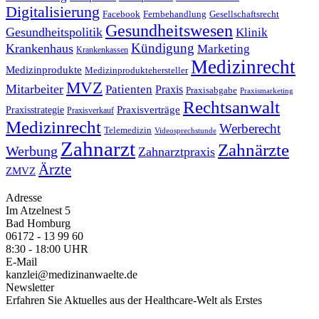
Digitalisierung
Facebook
Fernbehandlung
Gesellschaftsrecht
Gesundheitswesen
Gesundheitspolitik
Klinik
Kündigung
Krankenhaus
Marketing
Krankenkassen
Medizinrecht
Medizinprodukte
Medizinproduktehersteller
MVZ
Mitarbeiter
Patienten
Praxis
Praxisabgabe
Praxismarketing
Rechtsanwalt
Praxisverträge
Praxisstrategie
Praxisverkauf
Medizinrecht
Werberecht
Telemedizin
Videosprechstunde
Zahnarzt
Zahnärzte
Werbung
Zahnarztpraxis
Ärzte
ZMVZ
Adresse
Im Atzelnest 5
Bad Homburg
06172 - 13 99 60
8:30 - 18:00 UHR
E-Mail
kanzlei@medizinanwaelte.de
Newsletter
Erfahren Sie Aktuelles aus der Healthcare-Welt als Erstes