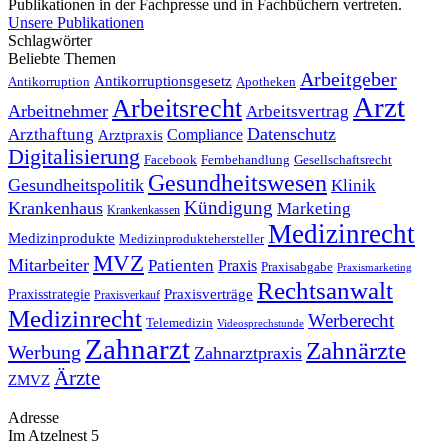
Publikationen in der Fachpresse und in Fachbüchern vertreten.
Unsere Publikationen
Schlagwörter
Beliebte Themen
Arbeitgeber
Antikorruptionsgesetz
Antikorruption
Apotheken
Arzt
Arbeitsrecht
Arbeitnehmer
Arbeitsvertrag
Datenschutz
Arzthaftung
Compliance
Arztpraxis
Digitalisierung
Facebook
Fernbehandlung
Gesellschaftsrecht
Gesundheitswesen
Gesundheitspolitik
Klinik
Kündigung
Krankenhaus
Marketing
Krankenkassen
Medizinrecht
Medizinprodukte
Medizinproduktehersteller
MVZ
Mitarbeiter
Patienten
Praxis
Praxisabgabe
Praxismarketing
Rechtsanwalt
Praxisverträge
Praxisstrategie
Praxisverkauf
Medizinrecht
Werberecht
Telemedizin
Videosprechstunde
Zahnarzt
Zahnärzte
Werbung
Zahnarztpraxis
Ärzte
ZMVZ
Adresse
Im Atzelnest 5