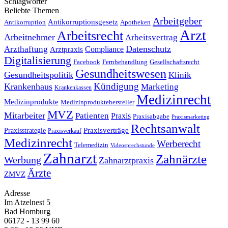
Schlagwörter
Beliebte Themen
Arbeitgeber
Antikorruptionsgesetz
Antikorruption
Apotheken
Arzt
Arbeitsrecht
Arbeitnehmer
Arbeitsvertrag
Datenschutz
Arzthaftung
Compliance
Arztpraxis
Digitalisierung
Facebook
Fernbehandlung
Gesellschaftsrecht
Gesundheitswesen
Gesundheitspolitik
Klinik
Kündigung
Krankenhaus
Marketing
Krankenkassen
Medizinrecht
Medizinprodukte
Medizinproduktehersteller
MVZ
Mitarbeiter
Patienten
Praxis
Praxisabgabe
Praxismarketing
Rechtsanwalt
Praxisverträge
Praxisstrategie
Praxisverkauf
Medizinrecht
Werberecht
Telemedizin
Videosprechstunde
Zahnarzt
Zahnärzte
Werbung
Zahnarztpraxis
Ärzte
ZMVZ
Adresse
Im Atzelnest 5
Bad Homburg
06172 - 13 99 60