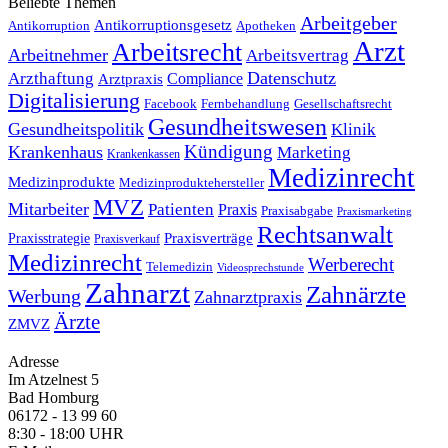
Beliebte Themen
Arbeitgeber
Antikorruptionsgesetz
Antikorruption
Apotheken
Arzt
Arbeitsrecht
Arbeitnehmer
Arbeitsvertrag
Datenschutz
Arzthaftung
Compliance
Arztpraxis
Digitalisierung
Facebook
Fernbehandlung
Gesellschaftsrecht
Gesundheitswesen
Gesundheitspolitik
Klinik
Kündigung
Krankenhaus
Marketing
Krankenkassen
Medizinrecht
Medizinprodukte
Medizinproduktehersteller
MVZ
Mitarbeiter
Patienten
Praxis
Praxisabgabe
Praxismarketing
Rechtsanwalt
Praxisverträge
Praxisstrategie
Praxisverkauf
Medizinrecht
Werberecht
Telemedizin
Videosprechstunde
Zahnarzt
Zahnärzte
Werbung
Zahnarztpraxis
Ärzte
ZMVZ
Adresse
Im Atzelnest 5
Bad Homburg
06172 - 13 99 60
8:30 - 18:00 UHR