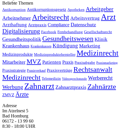
Beliebte Themen
Arbeitgeber
Antikorruptionsgesetz
Antikorruption
Apotheken
Arzt
Arbeitsrecht
Arbeitnehmer
Arbeitsvertrag
Datenschutz
Arzthaftung
Compliance
Arztpraxis
Digitalisierung
Facebook
Fernbehandlung
Gesellschaftsrecht
Gesundheitswesen
Gesundheitspolitik
Klinik
Kündigung
Krankenhaus
Marketing
Krankenkassen
Medizinrecht
Medizinprodukte
Medizinproduktehersteller
MVZ
Mitarbeiter
Patienten
Praxis
Praxisabgabe
Praxismarketing
Rechtsanwalt
Praxisverträge
Praxisstrategie
Praxisverkauf
Medizinrecht
Werberecht
Telemedizin
Videosprechstunde
Zahnarzt
Zahnärzte
Werbung
Zahnarztpraxis
Ärzte
ZMVZ
Adresse
Im Atzelnest 5
Bad Homburg
06172 - 13 99 60
8:30 - 18:00 UHR