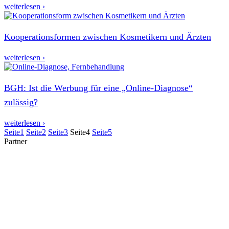
weiterlesen ›
Kooperationsformen zwischen Kosmetikern und Ärzten
weiterlesen ›
BGH: Ist die Werbung für eine „Online-Diagnose“
zulässig?
weiterlesen ›
Seite
1
Seite
2
Seite
3
Seite
4
Seite
5
Partner