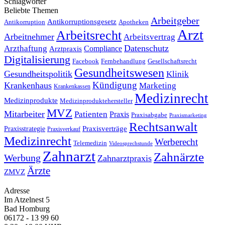
Schlagwörter
Beliebte Themen
Arbeitgeber
Antikorruptionsgesetz
Antikorruption
Apotheken
Arzt
Arbeitsrecht
Arbeitnehmer
Arbeitsvertrag
Datenschutz
Arzthaftung
Compliance
Arztpraxis
Digitalisierung
Facebook
Fernbehandlung
Gesellschaftsrecht
Gesundheitswesen
Gesundheitspolitik
Klinik
Kündigung
Krankenhaus
Marketing
Krankenkassen
Medizinrecht
Medizinprodukte
Medizinproduktehersteller
MVZ
Mitarbeiter
Patienten
Praxis
Praxisabgabe
Praxismarketing
Rechtsanwalt
Praxisverträge
Praxisstrategie
Praxisverkauf
Medizinrecht
Werberecht
Telemedizin
Videosprechstunde
Zahnarzt
Zahnärzte
Werbung
Zahnarztpraxis
Ärzte
ZMVZ
Adresse
Im Atzelnest 5
Bad Homburg
06172 - 13 99 60