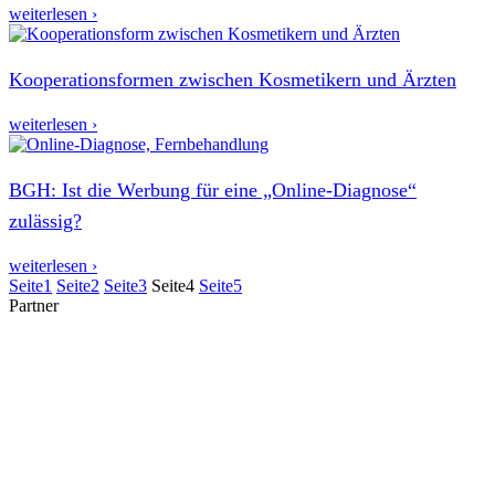
weiterlesen ›
Kooperationsformen zwischen Kosmetikern und Ärzten
weiterlesen ›
BGH: Ist die Werbung für eine „Online-Diagnose“
zulässig?
weiterlesen ›
Seite
1
Seite
2
Seite
3
Seite
4
Seite
5
Partner