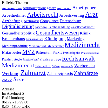
Beliebte Themen
Arbeitgeber
Antikorruptionsgesetz
Antikorruption
Apotheken
Arzt
Arbeitsrecht
Arbeitnehmer
Arbeitsvertrag
Datenschutz
Arzthaftung
Compliance
Arztpraxis
Digitalisierung
Facebook
Fernbehandlung
Gesellschaftsrecht
Gesundheitswesen
Gesundheitspolitik
Klinik
Kündigung
Krankenhaus
Marketing
Krankenkassen
Medizinrecht
Medizinprodukte
Medizinproduktehersteller
MVZ
Mitarbeiter
Patienten
Praxis
Praxisabgabe
Praxismarketing
Rechtsanwalt
Praxisverträge
Praxisstrategie
Praxisverkauf
Medizinrecht
Werberecht
Telemedizin
Videosprechstunde
Zahnarzt
Zahnärzte
Werbung
Zahnarztpraxis
Ärzte
ZMVZ
Adresse
Im Atzelnest 5
Bad Homburg
06172 - 13 99 60
8:30 - 18:00 UHR